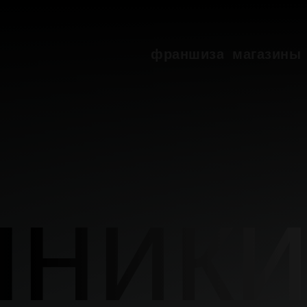
франшиза
магазины
франшиза
магазины
нник